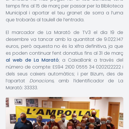
temps fins al 15 de març per passar per la Biblioteca
Municipal i aportar el teu granet de sorra a l’urna
que trobaràs al taulell de l’entrada.
El marcador de La Marató de TV3 el dia 19 de
desembre va tancar amb la quantitat de 9.022.147
euros, però aquesta no és la xifra definitiva, ja que
es poden continuar fent donatius fins al 31 de març
al web de La Marató
; a CaixaBank a través del
número de compte: ES94 2100 0555 34 0202122222 i
dels seus caixers automàtics; i per Bizum, des de
l’apartat
Donacions
, amb l’identificador de La
Marató: 33333.