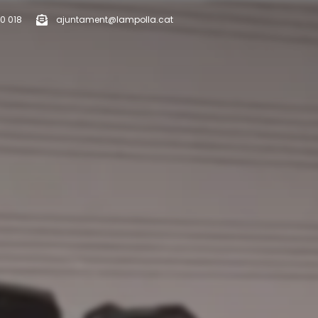
0 018
ajuntament@lampolla.cat