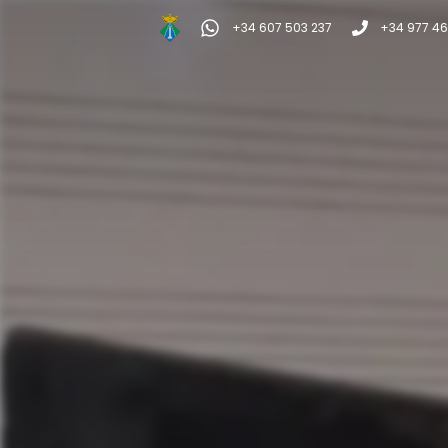
+34 607 503 237
+34 977 46