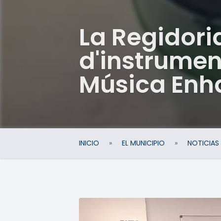
La Regidori
d'instrumen
Música Enh
INICIO
»
EL MUNICIPIO
»
NOTICIAS