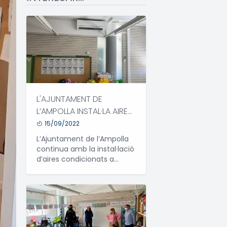
L'AJUNTAMENT DE
L’AMPOLLA INSTAL·LA AIRES
CONDICIONATS A LES
15/09/2022
AULES DE L’ESCOLA
L’Ajuntament de l’Ampolla
MEDITERRANI
continua amb la instal·lació
d’aires condicionats a
l’escola Mediterrani del
municipi, tal com es van
proposar en l’anterior
legislatura.