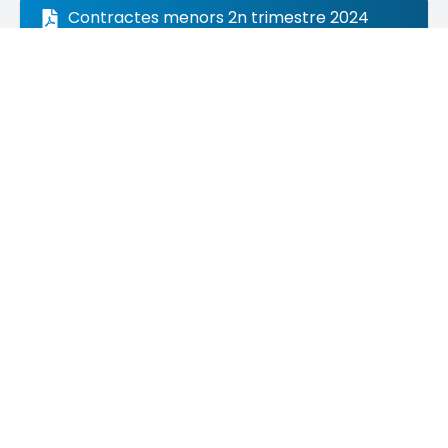
Contractes menors 2n trimestre 2024
Contractes menors 3r trimestre 2024
Contractes menors 4n trimestre 2024
Contractes menors 1r trimestre 2025
Contractes menors 2n trimestre 2025
Contractes menors 3r trimestre 2025
Informació publicada al Portal de
Transparència de l'Ajuntament de l'Ampolla,
en compliment de l'article 13 de la Llei 19/2014,