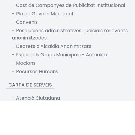
-
Cost de Campanyes de Publicitat Institucional
-
Pla de Govern Municipal
-
Convenis
-
Resolucions administratives i judicials rellevants
anonimitzades
-
Decrets d'Alcaldia Anonimitzats
-
Espai dels Grups Municipals - Actualitat
-
Mocions
-
Recursos Humans
CARTA DE SERVEIS
-
Atenció Ciutadana
-
Policia
-
PIJ i Biblioteca Muncicipal
-
Oficina de Turisme
-
Comunicació