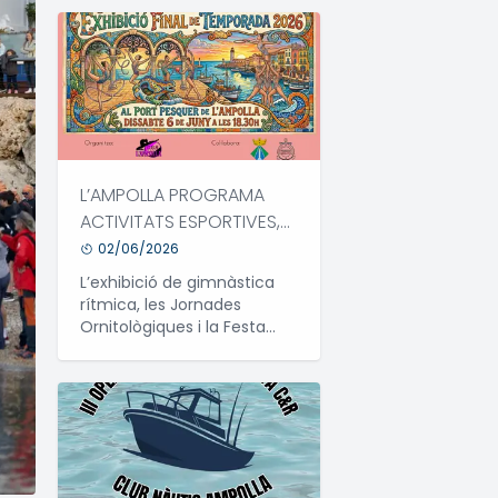
L’AMPOLLA PROGRAMA
ACTIVITATS ESPORTIVES,
CULTURALS I FESTIVES
02/06/2026
DURANT EL MES DE JUNY
L’exhibició de gimnàstica
rítmica, les Jornades
Ornitològiques i la Festa
QNQLB protagonitzen una
agenda variada que
omplirà diferents espais del
municipi amb propostes
per a tots els públics.