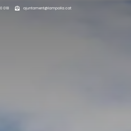
0 018
ajuntament@lampolla.cat