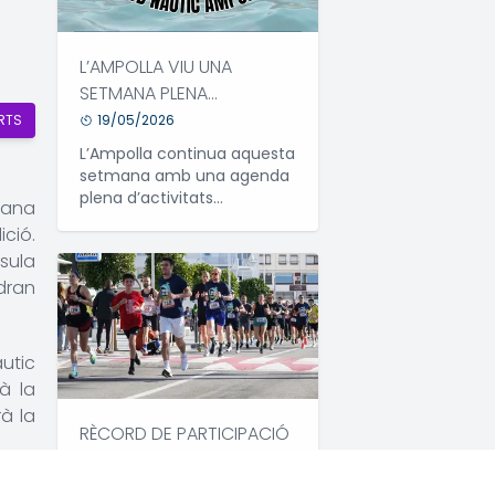
L’AMPOLLA VIU UNA
SETMANA PLENA
D’ACTIVITATS ESPORTIVES,
19/05/2026
RTS
SOCIALS I
L’Ampolla continua aquesta
GASTRONÒMIQUES
setmana amb una agenda
plena d’activitats
alana
esportives, socials i
ició.
gastronòmiques, amb
sula
propostes destacades com
el III Open de Pesca Curricà
dran
Costa C&R, el 10è aniversari
de Progat l’Ampolla i la
recta final de les XXXV
utic
Jornades Gastronòmiques
à la
de l’Ostra.
rà la
RÈCORD DE PARTICIPACIÓ
EN LA CURSA 5K I 10K DE
L'AMPOLLA AMB 318
10/03/2025