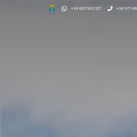
+34 607 503 237
+34 977 46