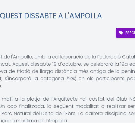
AQUEST DISSABTE A L'AMPOLLA
ESPO
nt de l'Ampolla, amb la col·laboració de la Federació Cat
oncat. Aquest dissabte 19 d'octubre, se celebrarà la 19a ed
va de triatló de llarga distància més antiga de la penín
, s'incorporà la categoria
half
, on els participants po
.
 matí a la platja de l'Arquitecte -al costat del Club Nà
 cop finalitzada, la següent modalitat a realitzar ser
arc Natural del Delta de l'Ebre. La darrera disciplina se
façana marítima de l'Ampolla.