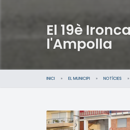
El 19è Ironc
l'Ampolla
INICI
»
EL MUNICIPI
»
NOTÍCIES
»