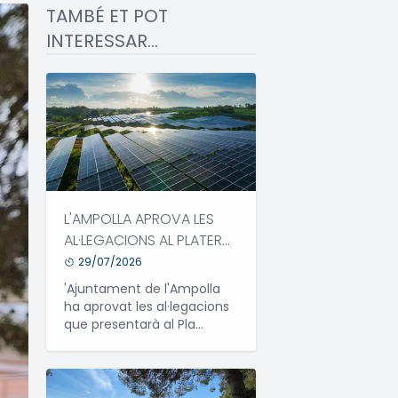
TAMBÉ ET POT
INTERESSAR...
L'AMPOLLA APROVA LES
AL·LEGACIONS AL PLATER
PER RECLAMAR UNA
29/07/2026
IMPLANTACIÓ MÉS
'Ajuntament de l'Ampolla
EQUILIBRADA DE LES
ha aprovat les al·legacions
ENERGIES RENOVABLES
que presentarà al Pla
Territorial Sectorial per a la
Implantació de les Energies
Renovables de Catalunya
(PLATER), amb l'objectiu de