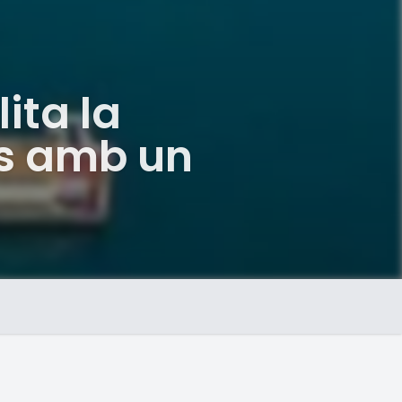
ita la
ns amb un