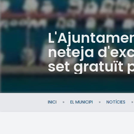
L'Ajuntament
neteja d'ex
set gratuït
INICI
»
EL MUNICIPI
»
NOTÍCIES
»