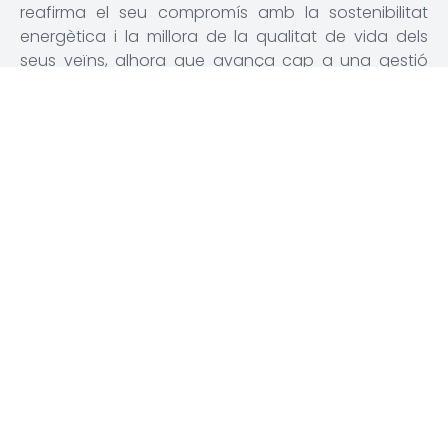
reafirma el seu compromís amb la sostenibilitat
energètica i la millora de la qualitat de vida dels
seus veïns, alhora que avança cap a una gestió
més eficient dels recursos públics. Així mateix, el
consistori continuarà treballant per renovar
progressivament l'enllumenat públic del municipi,
amb l'objectiu de millorar la il·luminació dels carrers i
reduir encara més els costos energètics.